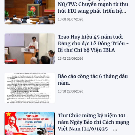
NQ/TW: Chuyển mạnh từ thu
hút FDI sang phát triển hệ
sinh thái kinh tế có vốn đầu
18:08 01/07/2026
tư nước ngoài
Trao Huy hiệu 45 năm tuổi
Đảng cho đ/c Lê Đông Triều -
Bí thư Chi bộ Viện IBLA
13:42 26/06/2026
Báo cáo công tác 6 tháng đầu
năm.
13:38 22/06/2026
Thư Chúc mừng kỷ niệm 101
năm Ngày Báo chí Cách mạng
Việt Nam (21/6/1925 –