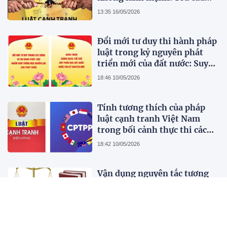
hoàn thiện pháp luật cạnh
13:35 16/05/2026
tranh Việt Nam trong bối
cảnh thị trường hiện đại
Đổi mới tư duy thi hành pháp
luật trong kỷ nguyên phát
triển mới của đất nước: Suy
nghĩ bước đầu
18:46 10/05/2026
Tính tương thích của pháp
luật cạnh tranh Việt Nam
trong bối cảnh thực thi các
Hiệp định Thương mại tự do
18:42 10/05/2026
thế hệ mới CPTPP và EVFTA:
Phân tích từ góc độ thể chế và
Vận dụng nguyên tắc tương
thực thi
xứng trong pháp luật Liên
minh châu Âu nhằm tránh
hình sự hoá quan hệ kinh tế,
18:57 05/05/2026
dân sự tại Việt Nam