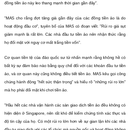
đồng tiền ảo này leo thang mạnh thời gian gần đây".
"MAS cho rằng đợt tăng giá gần đây của các đồng tiền ảo là do
hoạt động đầu cơ", tuyên bố của MAS có đoạn viết. "Rủi ro giá sụt
giảm mạnh là rất lớn. Các nhà đầu tư tiền ảo nên nhận thức rằng
họ đối mặt với nguy cơ mất trắng tiền vốn".
Cơ quan tiền tệ của đảo quốc sư tử nhấn mạnh rằng không hề có
bất kỳ sự đảm bảo nào bằng quy chế đối với các khoản đầu tư tiền
ảo, và cơ quan này cũng không điều tiết tiền ảo. MAS kêu gọi công
chúng hành động "hết sức thận trọng" và hiểu rõ "những rủi ro lớn"
mà họ phải đối mặt khi chơi tiền ảo.
"Hầu hết các nhà vận hành các sàn giao dịch tiền ảo đều không có
hiện diện ở Singapore, nên rất khó để kiểm chứng tính xác thực và
độ tin cậy của họ. Có một rủi ro lớn hơn về sự gian lận khi các nhà
đầu tư giao dịch với các tổ chức mà nguồn gốc và hoạt động không