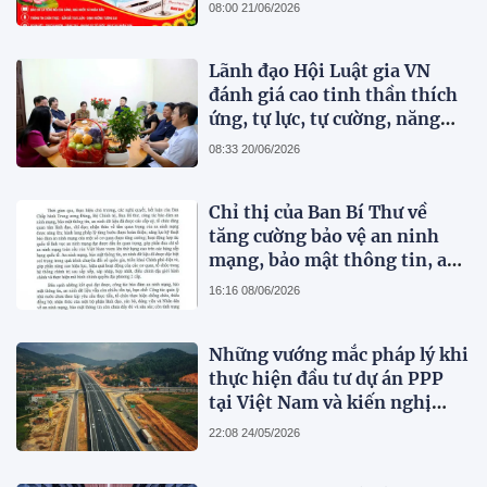
21/6/2026)
08:00 21/06/2026
Lãnh đạo Hội Luật gia VN
đánh giá cao tinh thần thích
ứng, tự lực, tự cường, năng
động, sáng tạo và những đổi
08:33 20/06/2026
mới toàn diện của Tạp chí
Pháp lý
Chỉ thị của Ban Bí Thư về
tăng cường bảo vệ an ninh
mạng, bảo mật thông tin, an
ninh dữ liệu trong hệ thống
16:16 08/06/2026
chính trị
Những vướng mắc pháp lý khi
thực hiện đầu tư dự án PPP
tại Việt Nam và kiến nghị
hoàn thiện pháp luật
22:08 24/05/2026