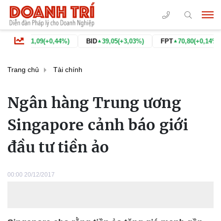
1.911,09
(+0,44%)
BID
39,05
(+3,03%)
FPT
70,80
(+0,14%)
G
▲
▲
Trang chủ
Tài chính
Ngân hàng Trung ương
Singapore cảnh báo giới
đầu tư tiền ảo
00:00 20/12/2017