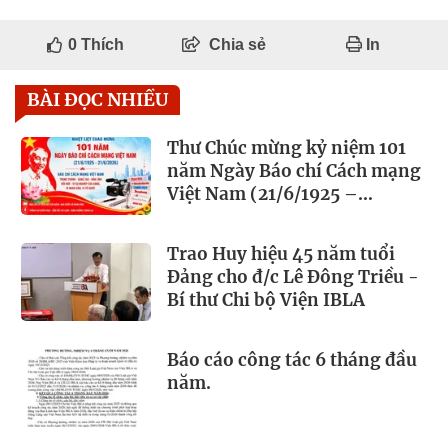
0
Thích
Chia sẻ
In
BÀI ĐỌC NHIỀU
Thư Chúc mừng kỷ niệm 101
năm Ngày Báo chí Cách mạng
Việt Nam (21/6/1925 –
21/6/2026)
Trao Huy hiệu 45 năm tuổi
Đảng cho đ/c Lê Đông Triều -
Bí thư Chi bộ Viện IBLA
Báo cáo công tác 6 tháng đầu
năm.