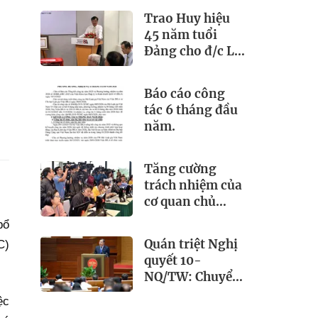
Việt Nam
Trao Huy hiệu
(21/6/1925 –
45 năm tuổi
21/6/2026)
Đảng cho đ/c Lê
Đông Triều - Bí
thư Chi bộ Viện
Báo cáo công
IBLA
tác 6 tháng đầu
năm.
Tăng cường
trách nhiệm của
cơ quan chủ
quản trong lãnh
bổ
đạo, chỉ đạo và
Quán triệt Nghị
C)
quản lý báo chí
quyết 10-
NQ/TW: Chuyển
mạnh từ thu hút
ệc
FDI sang phát