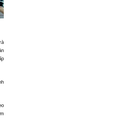
rà
ăn
ấp
nh
eo
àm