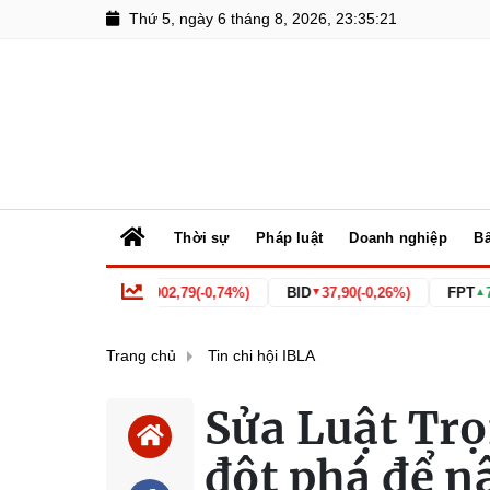
Thứ 5, ngày 6 tháng 8, 2026, 23:35:23
Thời sự
Pháp luật
Doanh nghiệp
Bấ
VN30
1.902,79
(-0,74%)
BID
37,90
(-0,26%)
FPT
70,70
(+0,57
▼
▼
▲
Trang chủ
Tin chi hội IBLA
Sửa Luật Trọ
đột phá để n