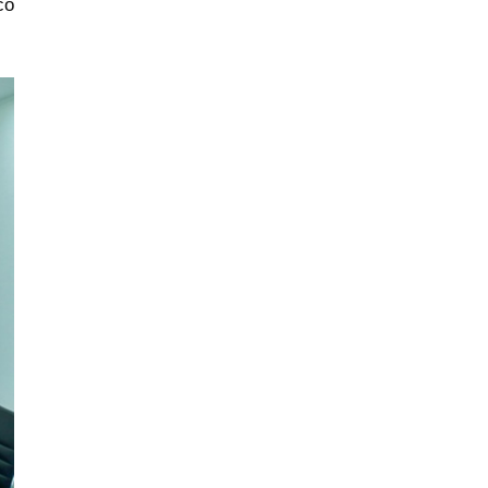
có
triển hệ sinh
thái kinh tế có
vốn đầu tư nước
ngoài