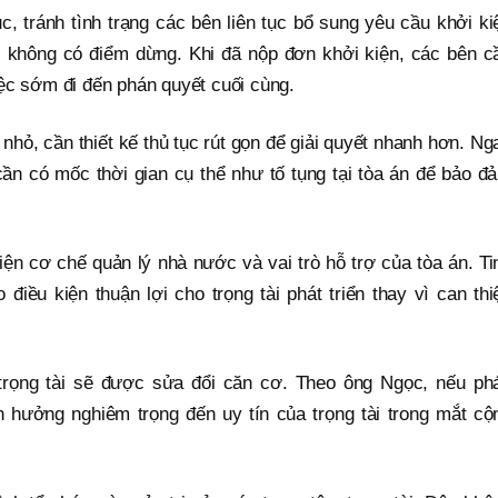
, tránh tình trạng các bên liên tục bổ sung yêu cầu khởi ki
i không có điểm dừng. Khi đã nộp đơn khởi kiện, các bên c
iệc sớm đi đến phán quyết cuối cùng.
ị nhỏ, cần thiết kế thủ tục rút gọn để giải quyết nhanh hơn. Ng
cần có mốc thời gian cụ thể như tố tụng tại tòa án để bảo đ
ện cơ chế quản lý nhà nước và vai trò hỗ trợ của tòa án. Ti
điều kiện thuận lợi cho trọng tài phát triển thay vì can thi
trọng tài sẽ được sửa đổi căn cơ. Theo ông Ngọc, nếu ph
nh hưởng nghiêm trọng đến uy tín của trọng tài trong mắt cộ