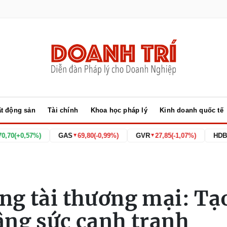
t động sản
Tài chính
Khoa học pháp lý
Kinh doanh quốc tế
%)
GAS
69,80
(-0,99%)
GVR
27,85
(-1,07%)
HDB
26,55
(0,00
▼
▼
ng tài thương mại: Tạ
âng sức cạnh tranh