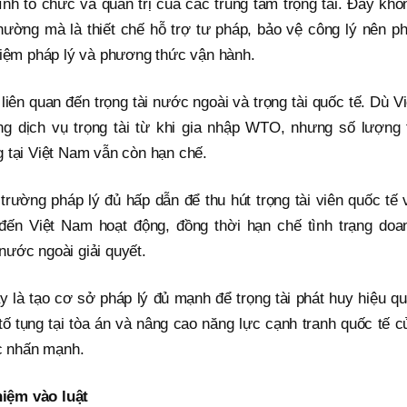
nh tổ chức và quản trị của các trung tâm trọng tài. Đây khô
hường mà là thiết chế hỗ trợ tư pháp, bảo vệ công lý nên ph
nhiệm pháp lý và phương thức vận hành.
liên quan đến trọng tài nước ngoài và trọng tài quốc tế. Dù Vi
 dịch vụ trọng tài từ khi gia nhập WTO, nhưng số lượng 
g tại Việt Nam vẫn còn hạn chế.
rường pháp lý đủ hấp dẫn để thu hút trọng tài viên quốc tế 
 đến Việt Nam hoạt động, đồng thời hạn chế tình trạng doa
nước ngoài giải quyết.
y là tạo cơ sở pháp lý đủ mạnh để trọng tài phát huy hiệu qu
 tố tụng tại tòa án và nâng cao năng lực cạnh tranh quốc tế c
c nhấn mạnh.
iệm vào luật