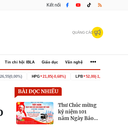
Kết nối
QUẢNG CÁO
Tin chi hội IBLA
Giáo dục
Văn nghệ
%)
HPG
21,85
(-0,68%)
LPB
52,00
(-1,89%)
VNINDEX
1.764
▼
▼
▼
BÀI ĐỌC NHIỀU
Thư Chúc mừng
o
kỷ niệm 101
năm Ngày Báo
chí Cách mạng