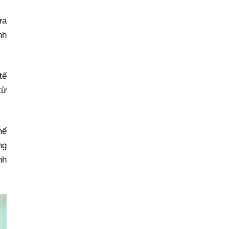
ửa
nh
tế
từ
hế
ng
nh