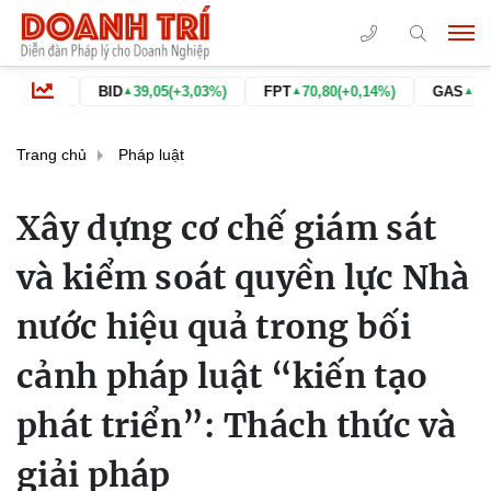
BID
39,05
(+3,03%)
FPT
70,80
(+0,14%)
GAS
74,60
(+6,88%)
▲
▲
▲
Trang chủ
Pháp luật
Xây dựng cơ chế giám sát
và kiểm soát quyền lực Nhà
nước hiệu quả trong bối
cảnh pháp luật “kiến tạo
phát triển”: Thách thức và
giải pháp