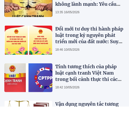
không lành mạnh: Yêu cầu
hoàn thiện pháp luật cạnh
13:35 16/05/2026
tranh Việt Nam trong bối
cảnh thị trường hiện đại
Đổi mới tư duy thi hành pháp
luật trong kỷ nguyên phát
triển mới của đất nước: Suy
nghĩ bước đầu
18:46 10/05/2026
Tính tương thích của pháp
luật cạnh tranh Việt Nam
trong bối cảnh thực thi các
Hiệp định Thương mại tự do
18:42 10/05/2026
thế hệ mới CPTPP và EVFTA:
Phân tích từ góc độ thể chế và
Vận dụng nguyên tắc tương
thực thi
xứng trong pháp luật Liên
minh châu Âu nhằm tránh
hình sự hoá quan hệ kinh tế,
18:57 05/05/2026