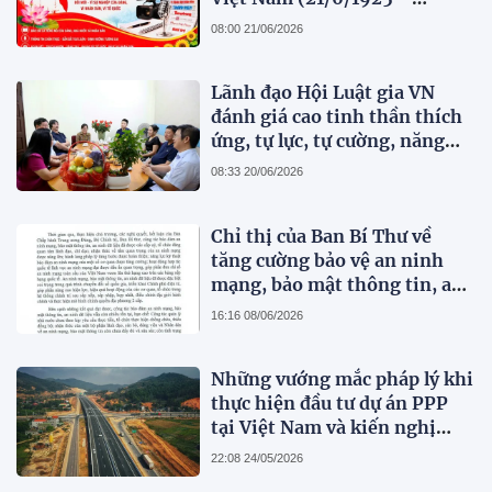
21/6/2026)
08:00 21/06/2026
Lãnh đạo Hội Luật gia VN
đánh giá cao tinh thần thích
ứng, tự lực, tự cường, năng
động, sáng tạo và những đổi
08:33 20/06/2026
mới toàn diện của Tạp chí
Pháp lý
Chỉ thị của Ban Bí Thư về
tăng cường bảo vệ an ninh
mạng, bảo mật thông tin, an
ninh dữ liệu trong hệ thống
16:16 08/06/2026
chính trị
Những vướng mắc pháp lý khi
thực hiện đầu tư dự án PPP
tại Việt Nam và kiến nghị
hoàn thiện pháp luật
22:08 24/05/2026