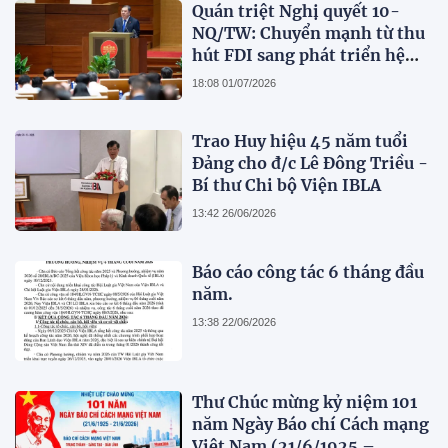
Quán triệt Nghị quyết 10-
NQ/TW: Chuyển mạnh từ thu
hút FDI sang phát triển hệ
sinh thái kinh tế có vốn đầu
18:08 01/07/2026
tư nước ngoài
Trao Huy hiệu 45 năm tuổi
Đảng cho đ/c Lê Đông Triều -
Bí thư Chi bộ Viện IBLA
13:42 26/06/2026
Báo cáo công tác 6 tháng đầu
năm.
13:38 22/06/2026
Thư Chúc mừng kỷ niệm 101
năm Ngày Báo chí Cách mạng
Việt Nam (21/6/1925 –