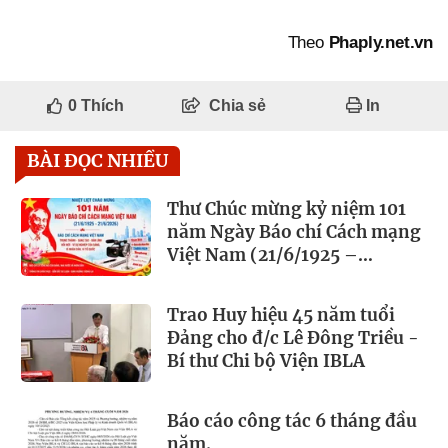
Theo
Phaply.net.vn
0
Thích
Chia sẻ
In
BÀI ĐỌC NHIỀU
Thư Chúc mừng kỷ niệm 101
năm Ngày Báo chí Cách mạng
Việt Nam (21/6/1925 –
21/6/2026)
Trao Huy hiệu 45 năm tuổi
Đảng cho đ/c Lê Đông Triều -
Bí thư Chi bộ Viện IBLA
Báo cáo công tác 6 tháng đầu
năm.