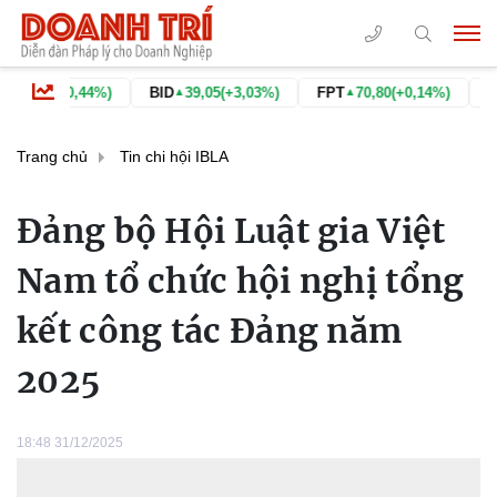
0,44%)
BID
39,05
(+3,03%)
FPT
70,80
(+0,14%)
GAS
74,60
▲
▲
▲
Trang chủ
Tin chi hội IBLA
Đảng bộ Hội Luật gia Việt
Nam tổ chức hội nghị tổng
kết công tác Đảng năm
2025
18:48 31/12/2025