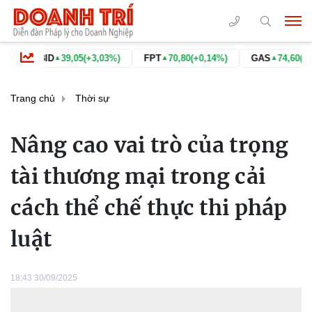
BID
39,05
(+3,03%)
FPT
70,80
(+0,14%)
GAS
74,60
(+6,88%)
▲
▲
▲
Trang chủ
Thời sự
Nâng cao vai trò của trọng
tài thương mại trong cải
cách thể chế thực thi pháp
luật
18:43 30/09/2025