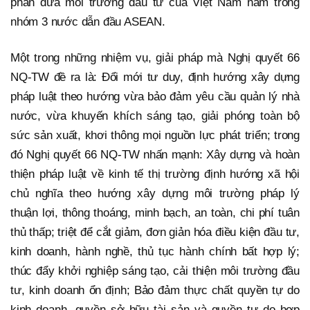
phần đưa môi trường đầu tư của Việt Nam nằm trong
nhóm 3 nước dẫn đầu ASEAN.
Một trong những nhiệm vụ, giải pháp mà Nghị quyết 66
NQ-TW đề ra là: Đổi mới tư duy, định hướng xây dựng
pháp luật theo hướng vừa bảo đảm yêu cầu quản lý nhà
nước, vừa khuyến khích sáng tạo, giải phóng toàn bộ
sức sản xuất, khơi thông mọi nguồn lực phát triển; trong
đó Nghị quyết 66 NQ-TW nhấn mạnh: Xây dựng và hoàn
thiện pháp luật về kinh tế thị trường định hướng xã hội
chủ nghĩa theo hướng xây dựng môi trường pháp lý
thuận lợi, thông thoáng, minh bạch, an toàn, chi phí tuân
thủ thấp; triệt để cắt giảm, đơn giản hóa điều kiện đầu tư,
kinh doanh, hành nghề, thủ tục hành chính bất hợp lý;
thúc đẩy khởi nghiệp sáng tạo, cải thiện môi trường đầu
tư, kinh doanh ổn định; Bảo đảm thực chất quyền tự do
kinh doanh, quyền sở hữu tài sản và quyền tự do hợp