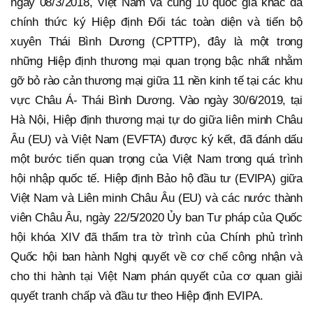
ngày 08/3/2018, Việt Nam và cùng 10 quốc gia khác đã
chính thức ký Hiệp định Đối tác toàn diện và tiến bộ
xuyên Thái Bình Dương (CPTTP), đây là một trong
những Hiệp định thương mại quan trọng bậc nhất nhằm
gỡ bỏ rào cản thương mại giữa 11 nền kinh tế tại các khu
vực Châu Á- Thái Bình Dương. Vào ngày 30/6/2019, tại
Hà Nội, Hiệp định thương mại tự do giữa liên minh Châu
Âu (EU) và Việt Nam (EVFTA) được ký kết, đã đánh dấu
một bước tiến quan trọng của Việt Nam trong quá trình
hội nhập quốc tế. Hiệp định Bảo hộ đầu tư (EVIPA) giữa
Việt Nam và Liên minh Châu Âu (EU) và các nước thành
viên Châu Âu, ngày 22/5/2020 Ủy ban Tư pháp của Quốc
hội khóa XIV đã thẩm tra tờ trình của Chính phủ trình
Quốc hội ban hành Nghị quyết về cơ chế công nhận và
cho thi hành tại Việt Nam phán quyết của cơ quan giải
quyết tranh chấp và đầu tư theo Hiệp định EVIPA.