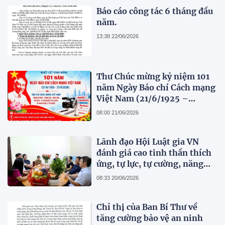
Báo cáo công tác 6 tháng đầu
năm.
13:38 22/06/2026
Thư Chúc mừng kỷ niệm 101
năm Ngày Báo chí Cách mạng
Việt Nam (21/6/1925 –
21/6/2026)
08:00 21/06/2026
Lãnh đạo Hội Luật gia VN
đánh giá cao tinh thần thích
ứng, tự lực, tự cường, năng
động, sáng tạo và những đổi
08:33 20/06/2026
mới toàn diện của Tạp chí
Pháp lý
Chỉ thị của Ban Bí Thư về
tăng cường bảo vệ an ninh