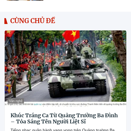
sinh thái kinh tế có vốn đầu tư
nước ngoài
CÙNG CHỦ ĐỀ
Văn nghệ
Khúc Tráng Ca Từ Quảng Trường Ba Đình
– Tỏa Sáng Tên Người Liệt Sĩ
Tiếng nhạc quân hành vang vọng trên Quảng trường Ba