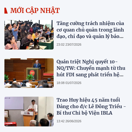
MỚI CẬP NHẬT
Tăng cường trách nhiệm của
cơ quan chủ quản trong lãnh
đạo, chỉ đạo và quản lý báo
chí
23:02 23/07/2026
Quán triệt Nghị quyết 10-
NQ/TW: Chuyển mạnh từ thu
hút FDI sang phát triển hệ
sinh thái kinh tế có vốn đầu
18:08 01/07/2026
tư nước ngoài
Trao Huy hiệu 45 năm tuổi
Đảng cho đ/c Lê Đông Triều -
Bí thư Chi bộ Viện IBLA
13:42 26/06/2026