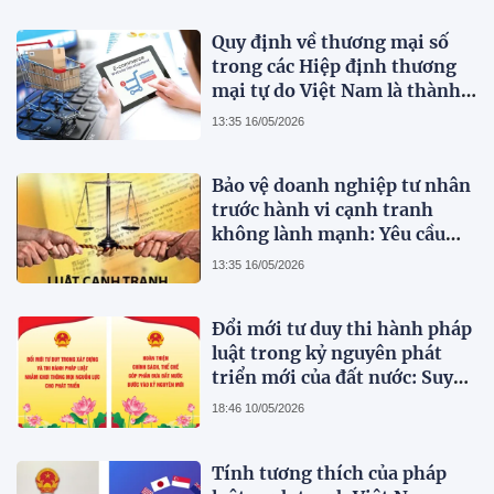
Quy định về thương mại số
trong các Hiệp định thương
mại tự do Việt Nam là thành
viên
13:35 16/05/2026
Bảo vệ doanh nghiệp tư nhân
trước hành vi cạnh tranh
không lành mạnh: Yêu cầu
hoàn thiện pháp luật cạnh
13:35 16/05/2026
tranh Việt Nam trong bối
cảnh thị trường hiện đại
Đổi mới tư duy thi hành pháp
luật trong kỷ nguyên phát
triển mới của đất nước: Suy
nghĩ bước đầu
18:46 10/05/2026
Tính tương thích của pháp