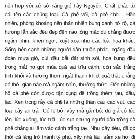
nên hợp với xứ sở nắng gió Tây Nguyên. Chất phác từ
cái tên các chủng loại. Cà phê vối, cà phê chè… Hồn
nhiên, phóng khoáng nên thản nhiên bung cánh nở rộ, cả
hương lẫn sắc đều đẹp đến nao lòng mặc dù chẳng được
ngắm nhìn, khen ngợi, xuýt xoa như các loài hoa khác.
Sống bên cạnh những người dân thuần phác, ngẩng đầu
đoán mưa gió, cúi đầu bắt đất sinh sôi, hoa bung đều
trong mắt họ gợi mùa quả sai trĩu cành, còn sắc trắng
tinh khôi và hương thơm ngát thanh khiết quả thật chẳng
có thời gian nào mà ngắm nhìn, thưởng thức. Đến những
hố cà phê còn được tận dụng để trồng thêm rau, đậu,
lạc. Xen trong rẫy cà phê là những thân cau cao vút, các
loại cây ăn trái. Có lẽ bởi vậy mà gắn bó, dù giá có lúc
lên, lúc xuống, lúc trồi, lúc sụt nhưng người dân trồng cà
phê chẳng ai lâm vào cảnh trắng tay. Như cây tiêu, đã có
thời cả làng trở thành tỷ phú, xây nhà lầu, sắm xe hơi đi