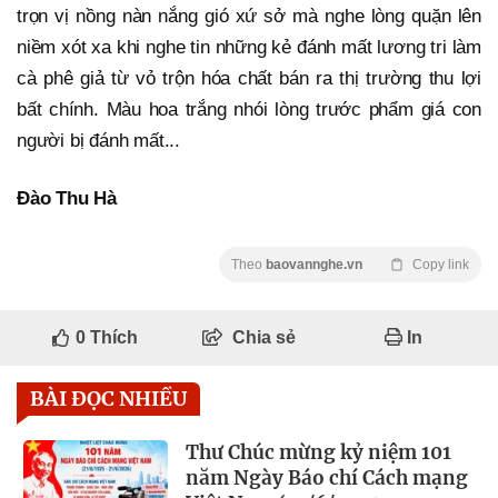
trọn vị nồng nàn nắng gió xứ sở mà nghe lòng quặn lên
niềm xót xa khi nghe tin những kẻ đánh mất lương tri làm
cà phê giả từ vỏ trộn hóa chất bán ra thị trường thu lợi
bất chính. Màu hoa trắng nhói lòng trước phẩm giá con
người bị đánh mất...
Đào Thu Hà
Theo
baovannghe.vn
Copy link
0
Thích
Chia sẻ
In
BÀI ĐỌC NHIỀU
Thư Chúc mừng kỷ niệm 101
năm Ngày Báo chí Cách mạng