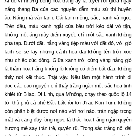
Ai đó ví những bông hoa trắng ấy là tuyết rơi giữa ngày
nắng tháng Ba của cao nguyên đẫm màu sử thi huyền
ảo. Nắng mà vẫn lạnh. Cái lạnh mỏng, sắc, hanh và ngọt.
Trên đầu, màu xanh ngắt của bầu trời kéo dài vô tận,
không một áng mây điểm xuyết, chỉ một sắc xanh không
pha tạp. Dưới đất, nắng vàng tiệp màu với đất đỏ, với gió
lạnh se se lay những cánh hoa dại không tên tròn xoe
như chiếc cúc đồng. Giữa xanh trời cùng vàng nắng gió
là thảm hoa trắng khổng lồ không có điểm bắt đầu, không
thấy nơi kết thúc. Thật vậy. Nếu làm một hành trình đi
dọc các cao nguyên chỉ thấy trắng ngần một sắc hoa tinh
khiết từ B’lao, Di Linh, qua M’nông, chạy theo quốc lộ 14
tới thủ phủ cà phê Đắk Lắk rồi tới J’rai, Kon Tum, không
còn phân biệt được nơi nào với nơi nào, tràn ngập trong
mắt và căng đầy lồng ngực là thác hoa trắng ngần quyện
hương mê say tràn trề, quyến rũ. Trong sắc trắng nối dài