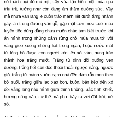
nỏ thành bụi đỏ mù mịt, cây vừa tận hiến một mùa quả
trĩu trịt, tưởng như còn đang âm thầm dưỡng sức. Vậy
mà nhựa vẫn lặng lẽ cuộn trào mãnh liệt dưới từng nhánh
gầy, ẩn trong đường vân gỗ, gặp một cơn mưa cuối mùa
luyến tiếc dùng dằng chưa muốn chào tạm biệt trước khi
ẩn mình trong những cánh rừng chờ mùa mưa tới vội
vàng gieo xuống những hạt trong ngần, hoặc nước mát
từ lòng hồ được con người kéo lên xối vào, bung trào
thành hoa trắng muốt. Trắng từ đỉnh đồi xuống ven
đường, trắng hết con dốc thoai thoải ngược nắng, ngược
gió, trắng từ mảnh vườn cạnh nhà đến đám rẫy men theo
bờ suối, trắng giữa lao xao bon, buôn, bản kéo đến xó
đồi vắng lặng náu mình giữa thinh không. Sắc tinh khiết,
hương nồng nàn, cứ thế mà phơi bày ra với đất trời, xứ
sở.