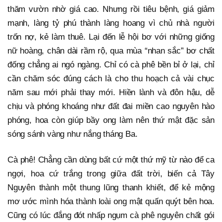
thăm vườn nhờ giá cao. Nhưng rồi tiêu bệnh, giá giảm
mạnh, làng tỷ phú thành làng hoang vì chủ nhà người
trốn nợ, kẻ làm thuê. Lại đến lễ hội bơ với những giống
nữ hoàng, chân dài rầm rộ, qua mùa “nhan sắc” bơ chất
đống chẳng ai ngó ngàng. Chỉ có cà phê bền bỉ ở lại, chỉ
cần chăm sóc đúng cách là cho thu hoạch cả vài chục
năm sau mới phải thay mới. Hiền lành và đôn hậu, dễ
chịu và phóng khoáng như đất đai miền cao nguyên hào
phóng, hoa còn giúp bầy ong làm nên thứ mật đặc sản
sóng sánh vàng như nắng tháng Ba.
Cà phê! Chẳng cần dùng bất cứ một thứ mỹ từ nào để ca
ngợi, hoa cứ trắng trong giữa đất trời, biến cả Tây
Nguyên thành một thung lũng thanh khiết, để kẻ mộng
mơ ước mình hóa thành loài ong mật quấn quýt bên hoa.
Cũng có lúc đắng đót nhấp ngụm cà phê nguyên chất gói