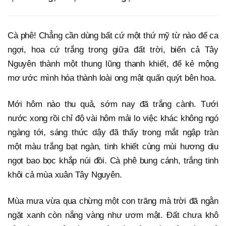
Cà phê! Chẳng cần dùng bất cứ một thứ mỹ từ nào để ca
ngợi, hoa cứ trắng trong giữa đất trời, biến cả Tây
Nguyên thành một thung lũng thanh khiết, để kẻ mộng
mơ ước mình hóa thành loài ong mật quấn quýt bên hoa.
Mới hôm nào thu quả, sớm nay đã trắng cành. Tưới
nước xong rồi chỉ độ vài hôm mải lo việc khác không ngó
ngàng tới, sáng thức dậy đã thấy trong mắt ngập tràn
một màu trắng bạt ngàn, tinh khiết cùng mùi hương dịu
ngọt bao bọc khắp núi đồi. Cà phê bung cánh, trắng tinh
khôi cả mùa xuân Tây Nguyên.
Mùa mưa vừa qua chừng một con trăng mà trời đã ngằn
ngặt xanh còn nắng vàng như ươm mật. Đất chưa khô