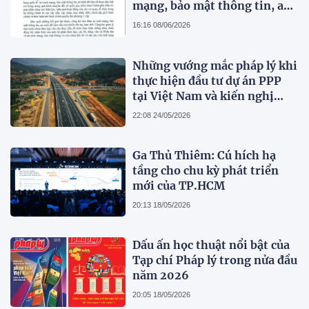
mạng, bảo mật thông tin, an
ninh dữ liệu trong hệ thống
16:16 08/06/2026
chính trị
Những vướng mắc pháp lý khi
thực hiện đầu tư dự án PPP
tại Việt Nam và kiến nghị
hoàn thiện pháp luật
22:08 24/05/2026
Ga Thủ Thiêm: Cú hích hạ
tầng cho chu kỳ phát triển
mới của TP.HCM
20:13 18/05/2026
Dấu ấn học thuật nổi bật của
Tạp chí Pháp lý trong nửa đầu
năm 2026
20:05 18/05/2026