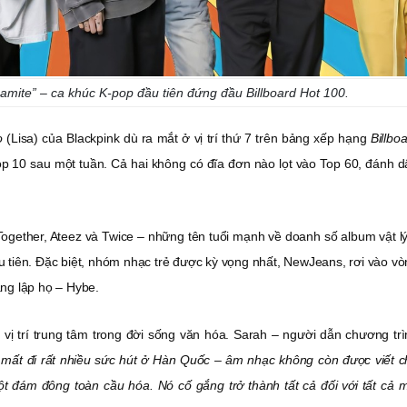
amite” – ca khúc K-pop đầu tiên đứng đầu Billboard Hot 100.
o
(Lisa) của Blackpink dù ra mắt ở vị trí thứ 7 trên bảng xếp hạng
Billbo
p 10 sau một tuần. Cả hai không có đĩa đơn nào lọt vào Top 60, đánh d
gether, Ateez và Twice – những tên tuổi mạnh về doanh số album vật lý
ầu tiên. Đặc biệt, nhóm nhạc trẻ được kỳ vọng nhất, NewJeans, rơi vào v
áng lập họ – Hybe.
vị trí trung tâm trong đời sống văn hóa. Sarah – người dẫn chương trì
mất đi rất nhiều sức hút ở Hàn Quốc – âm nhạc không còn được viết c
t đám đông toàn cầu hóa. Nó cố gắng trở thành tất cả đối với tất cả m