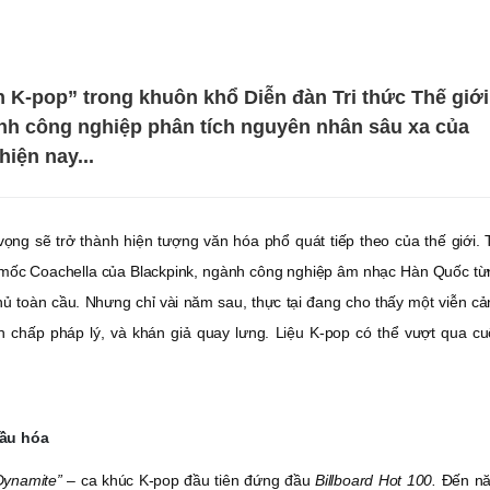
 K-pop” trong khuôn khổ Diễn đàn Tri thức Thế giới
ành công nghiệp phân tích nguyên nhân sâu xa của
iện nay...
ọng sẽ trở thành hiện tượng văn hóa phổ quát tiếp theo của thế giới. 
 mốc Coachella của Blackpink, ngành công nghiệp âm nhạc Hàn Quốc từ
ủ toàn cầu. Nhưng chỉ vài năm sau, thực tại đang cho thấy một viễn cả
h chấp pháp lý, và khán giả quay lưng. Liệu K-pop có thể vượt qua cu
cầu hóa
Dynamite”
– ca khúc K-pop đầu tiên đứng đầu
Billboard Hot 100.
Đến n