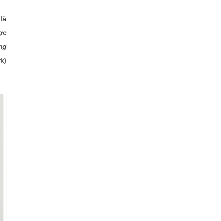
là
ợc
ng
k)