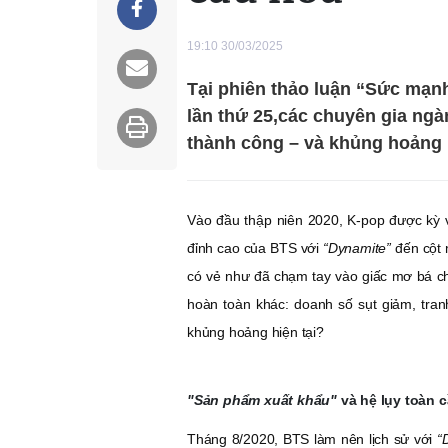
19:10 30/03/2025
Tại phiên thảo luận “Sức mạnh
lần thứ 25,các chuyên gia ng
thành công – và khủng hoảng h
Vào đầu thập niên 2020, K-pop được kỳ v
đỉnh cao của BTS với
“Dynamite”
đến cột
có vẻ như đã chạm tay vào giấc mơ bá ch
hoàn toàn khác: doanh số sụt giảm, tran
khủng hoảng hiện tại?
"Sản phẩm xuất khẩu"
và hệ lụy toàn 
Tháng 8/2020, BTS làm nên lịch sử với
“