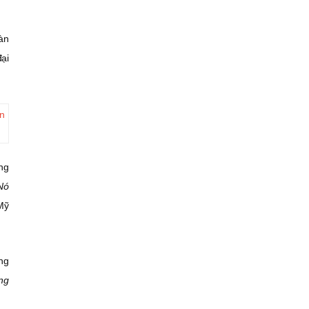
Hàn
ại
ến
ng
Nó
 Mỹ
ng
ưng