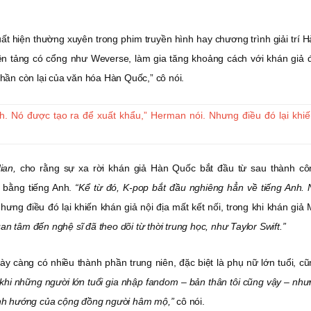
t hiện thường xuyên trong phim truyền hình hay chương trình giải trí 
n tảng có cổng như Weverse, làm gia tăng khoảng cách với khán giả đ
phần còn lại của văn hóa Hàn Quốc,” cô nói.
h. Nó được tạo ra để xuất khẩu,” Herman nói. Nhưng điều đó lại khi
ian,
cho rằng sự xa rời khán giả Hàn Quốc bắt đầu từ sau thành cô
 bằng tiếng Anh.
“Kể từ đó, K-pop bắt đầu nghiêng hẳn về tiếng Anh. 
ưng điều đó lại khiến khán giả nội địa mất kết nối, trong khi khán giả
an tâm đến nghệ sĩ đã theo dõi từ thời trung học, như Taylor Swift.”
 càng có nhiều thành phần trung niên, đặc biệt là phụ nữ lớn tuổi, cũ
 khi những người lớn tuổi gia nhập fandom – bản thân tôi cũng vậy – nh
định hướng của cộng đồng người hâm mộ,”
cô nói.