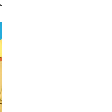
triển hệ sinh
ày,
thái kinh tế có
vốn đầu tư nước
ngoài