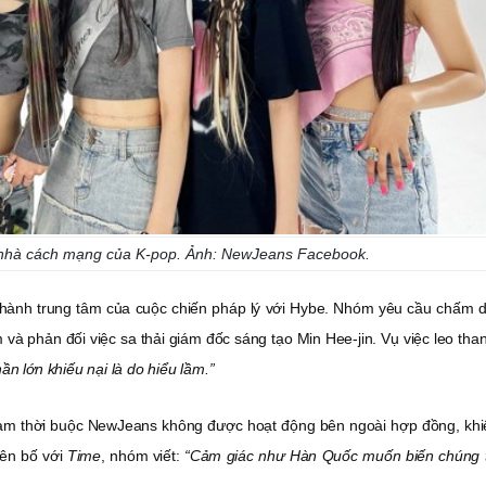
 nhà cách mạng của K-pop. Ảnh: NewJeans Facebook.
hành trung tâm của cuộc chiến pháp lý với Hybe. Nhóm yêu cầu chấm d
 và phản đối việc sa thải giám đốc sáng tạo Min Hee-jin. Vụ việc leo tha
ần lớn khiếu nại là do hiểu lầm.”
tạm thời buộc NewJeans không được hoạt động bên ngoài hợp đồng, khi
yên bố với
Time
, nhóm viết:
“Cảm giác như Hàn Quốc muốn biến chúng t