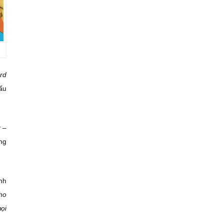
ard
ấu
 –
òng
nh
ho
ọi