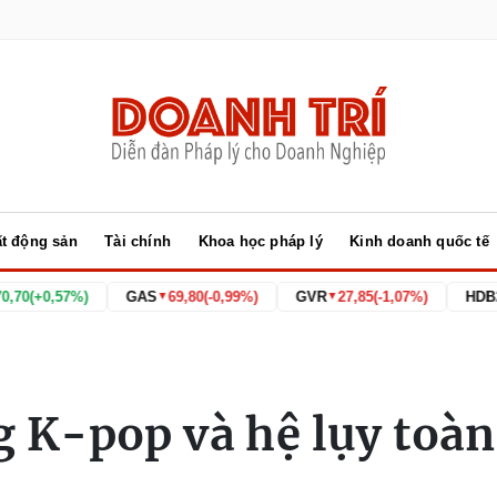
t động sản
Tài chính
Khoa học pháp lý
Kinh doanh quốc tế
7%)
GAS
69,80
(-0,99%)
GVR
27,85
(-1,07%)
HDB
26,55
(0,00
▼
▼
 K-pop và hệ lụy toàn