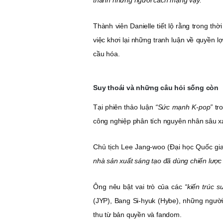
thành những người cách mạng vậy.”
Thành viên Danielle tiết lộ rằng trong th
việc khơi lại những tranh luận về quyền 
cầu hóa.
Suy thoái và những câu hỏi sống còn
Tại phiên thảo luận
“Sức mạnh K-pop”
tr
công nghiệp phân tích nguyên nhân sâu x
Chủ tịch Lee Jang-woo (Đại học Quốc gia
nhà sản xuất sáng tạo đã dùng chiến lược
Ông nêu bật vai trò của các
“kiến trúc s
(JYP), Bang Si-hyuk (Hybe), những ngườ
thu từ bản quyền và fandom.