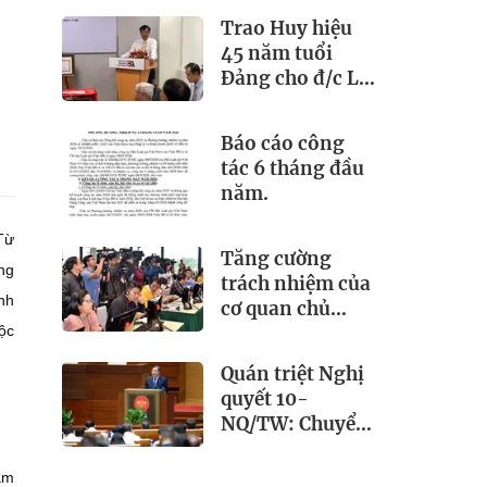
Việt Nam
Trao Huy hiệu
(21/6/1925 –
45 năm tuổi
21/6/2026)
Đảng cho đ/c Lê
Đông Triều - Bí
thư Chi bộ Viện
Báo cáo công
IBLA
tác 6 tháng đầu
năm.
Từ
Tăng cường
ng
trách nhiệm của
nh
cơ quan chủ
quản trong lãnh
ộc
đạo, chỉ đạo và
Quán triệt Nghị
quản lý báo chí
quyết 10-
NQ/TW: Chuyển
mạnh từ thu hút
FDI sang phát
ăm