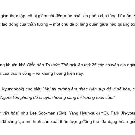
ời gian thực tập, cô bị giám sát đến mức phải xin phép cho từng bữa ăn.
lợi lao động của thần tượng – một chủ đề bị lãng quên giữa hào quang t
ong khuôn khổ
Diễn đàn Tri thức Thế giới lần thứ 25
,các chuyên gia ngà
a của thành công – và khủng hoảng hiện nay.
 Kyungpook) cho biết: “
Khi thị trường âm nhạc Hàn sụp đổ vì số hóa, c
 Người tiên phong để chuyển hướng sang thị trường toàn cầu.”
ư văn hóa”
như Lee Soo-man (SM), Yang Hyun-suk (YG), Park Jin-you
i đã sáng tạo mô hình sản xuất thần tượng đồng thời đa dạng hóa ngu