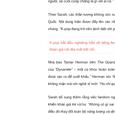
người, và cuối cùng chẳng là gì với ai cả.”
Theo Sarah, các thần tượng không còn xuấ
Quốc. Nội dung hiện được đẩy lên các nề
chúng. “K-pop đang trở nên tách biệt với 
K-pop bắt đầu nghiêng hẳn về tiếng An
khán giả nội địa mất kết nối...
Nhà báo Tamar Herman trên
The Guard
của
“Dynamite”
– một ca khúc hoàn toàn
được tạo ra để xuất khẩu,”
Herman nói. Nh
không mặn mà với nghệ sĩ mới:
“Họ chỉ qu
Sarah bổ sung thêm rằng việc fandom ngày
khiến khán giả trẻ rút lui.
“Không có gì sai
điều đó thay đổi toàn bộ năng lượng và 