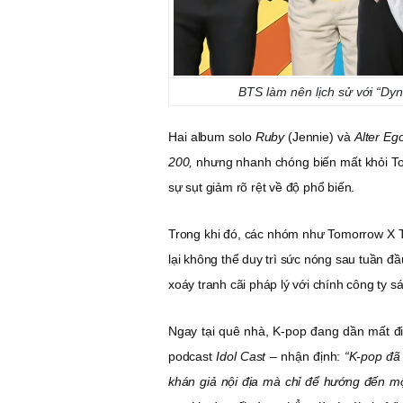
BTS làm nên lịch sử với “Dyn
Hai album solo
Ruby
(Jennie) và
Alter Eg
200,
nhưng nhanh chóng biến mất khỏi To
sự sụt giảm rõ rệt về độ phổ biến.
Trong khi đó, các nhóm như Tomorrow X To
lại không thể duy trì sức nóng sau tuần đ
xoáy tranh cãi pháp lý với chính công ty s
Ngay tại quê nhà, K-pop đang dần mất đi 
podcast
Idol Cast
– nhận định:
“K-pop đã 
khán giả nội địa mà chỉ để hướng đến mộ