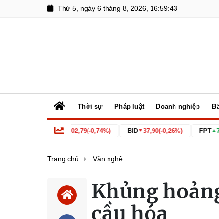
Thứ 5, ngày 6 tháng 8, 2026, 16:59:45
Thời sự
Pháp luật
Doanh nghiệp
Bấ
VN30
1.902,79
(-0,74%)
BID
37,90
(-0,26%)
FPT
70,70
(+0,5
▼
▼
▲
Trang chủ
Văn nghệ
Khủng hoảng
cầu hóa