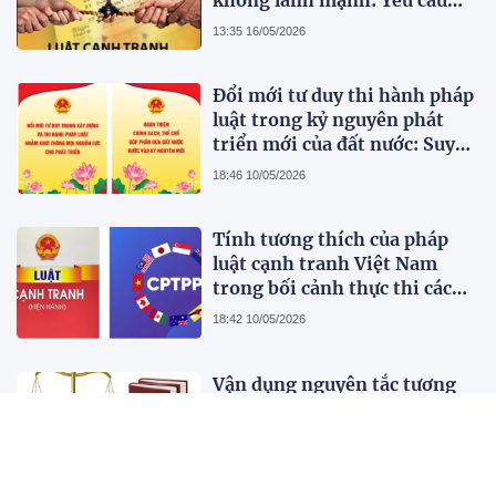
hoàn thiện pháp luật cạnh
13:35 16/05/2026
tranh Việt Nam trong bối
cảnh thị trường hiện đại
Đổi mới tư duy thi hành pháp
luật trong kỷ nguyên phát
triển mới của đất nước: Suy
nghĩ bước đầu
18:46 10/05/2026
Tính tương thích của pháp
luật cạnh tranh Việt Nam
trong bối cảnh thực thi các
Hiệp định Thương mại tự do
18:42 10/05/2026
thế hệ mới CPTPP và EVFTA:
Phân tích từ góc độ thể chế và
Vận dụng nguyên tắc tương
thực thi
xứng trong pháp luật Liên
minh châu Âu nhằm tránh
hình sự hoá quan hệ kinh tế,
18:57 05/05/2026
dân sự tại Việt Nam