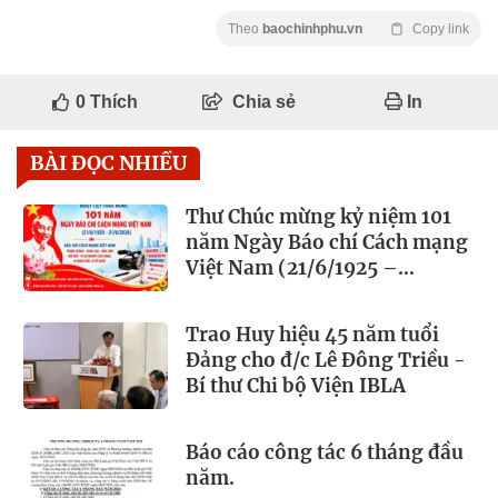
Theo
baochinhphu.vn
Copy link
0
Thích
Chia sẻ
In
BÀI ĐỌC NHIỀU
Thư Chúc mừng kỷ niệm 101
năm Ngày Báo chí Cách mạng
Việt Nam (21/6/1925 –
21/6/2026)
Trao Huy hiệu 45 năm tuổi
Đảng cho đ/c Lê Đông Triều -
Bí thư Chi bộ Viện IBLA
Báo cáo công tác 6 tháng đầu
năm.