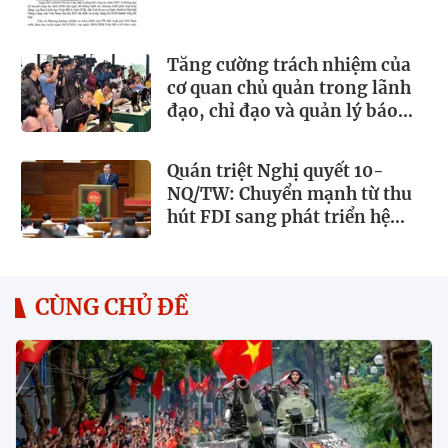
Tăng cường trách nhiệm của
cơ quan chủ quản trong lãnh
đạo, chỉ đạo và quản lý báo
chí
Quán triệt Nghị quyết 10-
NQ/TW: Chuyển mạnh từ thu
hút FDI sang phát triển hệ
sinh thái kinh tế có vốn đầu tư
nước ngoài
CÙNG CHỦ ĐỀ