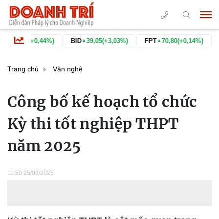
9
(+0,44%)
BID
39,05
(+3,03%)
FPT
70,80
(+0,14%)
GAS
7
▲
▲
▲
Trang chủ
Văn nghệ
Công bố kế hoạch tổ chức
Kỳ thi tốt nghiệp THPT
năm 2025
11:50 25/03/2025