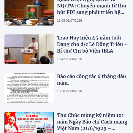
NQ/TW: Chuyển mạnh từ thu
hút FDI sang phát triển hệ
sinh thái kinh tế có vốn đầu
18:08 01/07/2026
tư nước ngoài
Trao Huy hiệu 45 năm tuổi
Đảng cho đ/c Lê Đông Triều -
Bí thư Chi bộ Viện IBLA
13:42 26/06/2026
Báo cáo công tác 6 tháng đầu
năm.
13:38 22/06/2026
Thư Chúc mừng kỷ niệm 101
năm Ngày Báo chí Cách mạng
Việt Nam (21/6/1925 –