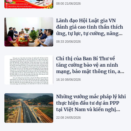
21/6/2026)
08:00 21/06/2026
Lãnh đạo Hội Luật gia VN
đánh giá cao tinh thần thích
ứng, tự lực, tự cường, năng
động, sáng tạo và những đổi
08:33 20/06/2026
mới toàn diện của Tạp chí
Pháp lý
Chỉ thị của Ban Bí Thư về
tăng cường bảo vệ an ninh
mạng, bảo mật thông tin, an
ninh dữ liệu trong hệ thống
16:16 08/06/2026
chính trị
Những vướng mắc pháp lý khi
thực hiện đầu tư dự án PPP
tại Việt Nam và kiến nghị
hoàn thiện pháp luật
22:08 24/05/2026