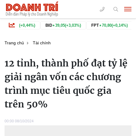
,09
(+0,44%)
BID
39,05
(+3,03%)
FPT
70,80
(+0,14%)
GAS
▲
▲
▲
Trang chủ
Tài chính
12 tỉnh, thành phố đạt tỷ lệ
giải ngân vốn các chương
trình mục tiêu quốc gia
trên 50%
00:00 08/10/2024