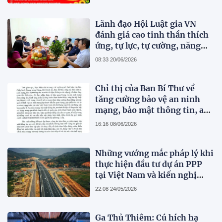
Lãnh đạo Hội Luật gia VN
đánh giá cao tinh thần thích
ứng, tự lực, tự cường, năng
động, sáng tạo và những đổi
08:33 20/06/2026
mới toàn diện của Tạp chí
Pháp lý
Chỉ thị của Ban Bí Thư về
tăng cường bảo vệ an ninh
mạng, bảo mật thông tin, an
ninh dữ liệu trong hệ thống
16:16 08/06/2026
chính trị
Những vướng mắc pháp lý khi
thực hiện đầu tư dự án PPP
tại Việt Nam và kiến nghị
hoàn thiện pháp luật
22:08 24/05/2026
Ga Thủ Thiêm: Cú hích hạ