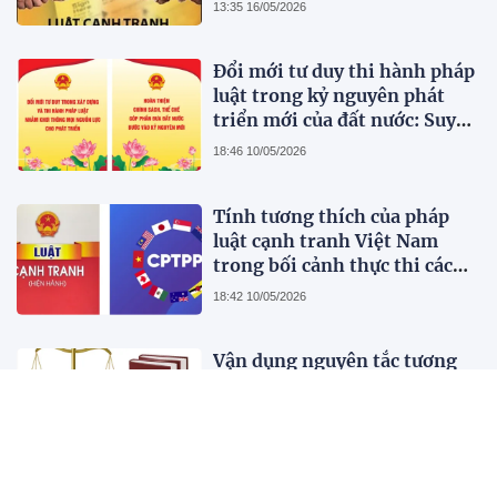
hoàn thiện pháp luật cạnh
13:35 16/05/2026
tranh Việt Nam trong bối
cảnh thị trường hiện đại
Đổi mới tư duy thi hành pháp
luật trong kỷ nguyên phát
triển mới của đất nước: Suy
nghĩ bước đầu
18:46 10/05/2026
Tính tương thích của pháp
luật cạnh tranh Việt Nam
trong bối cảnh thực thi các
Hiệp định Thương mại tự do
18:42 10/05/2026
thế hệ mới CPTPP và EVFTA:
Phân tích từ góc độ thể chế và
Vận dụng nguyên tắc tương
thực thi
xứng trong pháp luật Liên
minh châu Âu nhằm tránh
hình sự hoá quan hệ kinh tế,
18:57 05/05/2026
dân sự tại Việt Nam