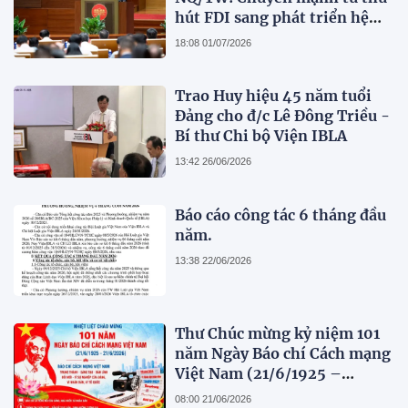
hút FDI sang phát triển hệ
sinh thái kinh tế có vốn đầu
18:08 01/07/2026
tư nước ngoài
Trao Huy hiệu 45 năm tuổi
Đảng cho đ/c Lê Đông Triều -
Bí thư Chi bộ Viện IBLA
13:42 26/06/2026
Báo cáo công tác 6 tháng đầu
năm.
13:38 22/06/2026
Thư Chúc mừng kỷ niệm 101
năm Ngày Báo chí Cách mạng
Việt Nam (21/6/1925 –
21/6/2026)
08:00 21/06/2026