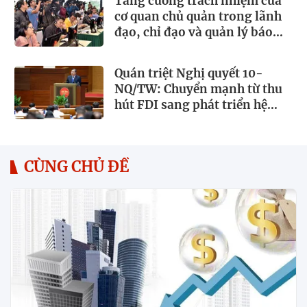
Tăng cường trách nhiệm của
cơ quan chủ quản trong lãnh
đạo, chỉ đạo và quản lý báo
chí
Quán triệt Nghị quyết 10-
NQ/TW: Chuyển mạnh từ thu
hút FDI sang phát triển hệ
sinh thái kinh tế có vốn đầu tư
nước ngoài
CÙNG CHỦ ĐỀ