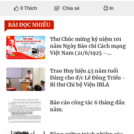
0
Thích
Chia sẻ
In
BÀI ĐỌC NHIỀU
Thư Chúc mừng kỷ niệm 101
năm Ngày Báo chí Cách mạng
Việt Nam (21/6/1925 –
21/6/2026)
Trao Huy hiệu 45 năm tuổi
Đảng cho đ/c Lê Đông Triều -
Bí thư Chi bộ Viện IBLA
Báo cáo công tác 6 tháng đầu
năm.