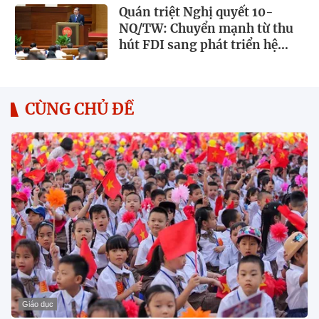
Quán triệt Nghị quyết 10-
NQ/TW: Chuyển mạnh từ thu
hút FDI sang phát triển hệ
sinh thái kinh tế có vốn đầu tư
nước ngoài
CÙNG CHỦ ĐỀ
Giáo dục