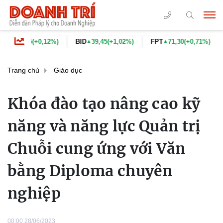
(+0,12%)
BID
39,45
(+1,02%)
FPT
71,30
(+0,71%)
GAS
77,
▲
▲
▲
Trang chủ
Giáo dục
Khóa đào tạo nâng cao kỹ
năng và năng lực Quản trị
Chuỗi cung ứng với Văn
bằng Diploma chuyên
nghiệp
00:00 28/06/2023