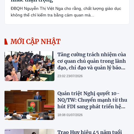
ĐBQH Nguyễn Thị Việt Nga cho rằng, chất lượng giáo dục
không thể chỉ kiểm tra bằng cảm quan mà...
MỚI CẬP NHẬT
Tăng cường trách nhiệm của
cơ quan chủ quản trong lãnh
đạo, chỉ đạo và quản lý báo
chí
23:02 23/07/2026
Quán triệt Nghị quyết 10-
NQ/TW: Chuyển mạnh từ thu
hút FDI sang phát triển hệ
sinh thái kinh tế có vốn đầu
18:08 01/07/2026
tư nước ngoài
Trao Huy hiệu 45 năm tuổi