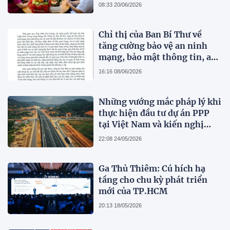
động, sáng tạo và những đổi
08:33 20/06/2026
mới toàn diện của Tạp chí
Pháp lý
Chỉ thị của Ban Bí Thư về
tăng cường bảo vệ an ninh
mạng, bảo mật thông tin, an
ninh dữ liệu trong hệ thống
16:16 08/06/2026
chính trị
Những vướng mắc pháp lý khi
thực hiện đầu tư dự án PPP
tại Việt Nam và kiến nghị
hoàn thiện pháp luật
22:08 24/05/2026
Ga Thủ Thiêm: Cú hích hạ
tầng cho chu kỳ phát triển
mới của TP.HCM
20:13 18/05/2026