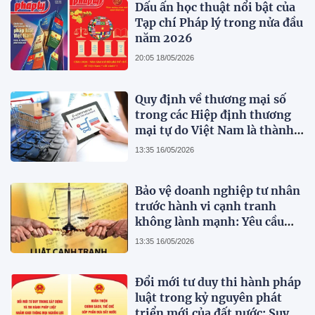
Dấu ấn học thuật nổi bật của
Tạp chí Pháp lý trong nửa đầu
năm 2026
20:05 18/05/2026
Quy định về thương mại số
trong các Hiệp định thương
mại tự do Việt Nam là thành
viên
13:35 16/05/2026
Bảo vệ doanh nghiệp tư nhân
trước hành vi cạnh tranh
không lành mạnh: Yêu cầu
hoàn thiện pháp luật cạnh
13:35 16/05/2026
tranh Việt Nam trong bối
cảnh thị trường hiện đại
Đổi mới tư duy thi hành pháp
luật trong kỷ nguyên phát
triển mới của đất nước: Suy