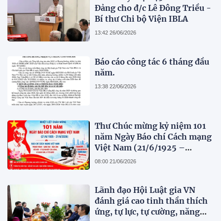
Đảng cho đ/c Lê Đông Triều -
Bí thư Chi bộ Viện IBLA
13:42 26/06/2026
Báo cáo công tác 6 tháng đầu
năm.
13:38 22/06/2026
Thư Chúc mừng kỷ niệm 101
năm Ngày Báo chí Cách mạng
Việt Nam (21/6/1925 –
21/6/2026)
08:00 21/06/2026
Lãnh đạo Hội Luật gia VN
đánh giá cao tinh thần thích
ứng, tự lực, tự cường, năng