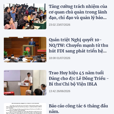
Tăng cường trách nhiệm của
cơ quan chủ quản trong lãnh
đạo, chỉ đạo và quản lý báo
chí
23:02 23/07/2026
Quán triệt Nghị quyết 10-
NQ/TW: Chuyển mạnh từ thu
hút FDI sang phát triển hệ
sinh thái kinh tế có vốn đầu
18:08 01/07/2026
tư nước ngoài
Trao Huy hiệu 45 năm tuổi
Đảng cho đ/c Lê Đông Triều -
Bí thư Chi bộ Viện IBLA
13:42 26/06/2026
Báo cáo công tác 6 tháng đầu
năm.