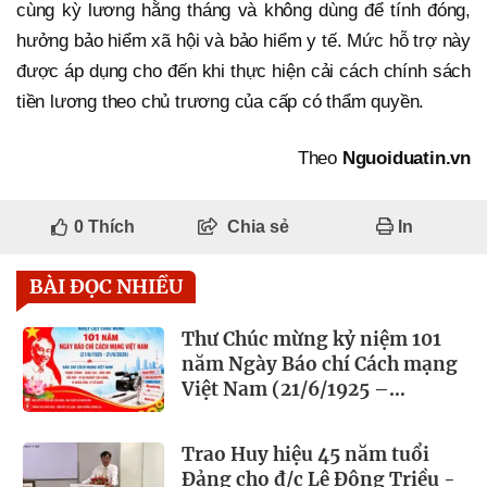
cùng kỳ lương hằng tháng và không dùng để tính đóng,
hưởng bảo hiểm xã hội và bảo hiểm y tế. Mức hỗ trợ này
được áp dụng cho đến khi thực hiện cải cách chính sách
tiền lương theo chủ trương của cấp có thẩm quyền.
Theo
Nguoiduatin.vn
0
Thích
Chia sẻ
In
BÀI ĐỌC NHIỀU
Thư Chúc mừng kỷ niệm 101
năm Ngày Báo chí Cách mạng
Việt Nam (21/6/1925 –
21/6/2026)
Trao Huy hiệu 45 năm tuổi
Đảng cho đ/c Lê Đông Triều -