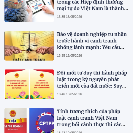
trong các Hiệp định thương
mại tự do Việt Nam là thành
viên
13:35 16/05/2026
Bảo vệ doanh nghiệp tư nhân
trước hành vi cạnh tranh
không lành mạnh: Yêu cầu
hoàn thiện pháp luật cạnh
13:35 16/05/2026
tranh Việt Nam trong bối
cảnh thị trường hiện đại
Đổi mới tư duy thi hành pháp
luật trong kỷ nguyên phát
triển mới của đất nước: Suy
nghĩ bước đầu
18:46 10/05/2026
Tính tương thích của pháp
luật cạnh tranh Việt Nam
trong bối cảnh thực thi các
Hiệp định Thương mại tự do
18:42 10/05/2026