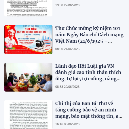
13:38 22/06/2026
Thư Chúc mừng kỷ niệm 101
năm Ngày Báo chí Cách mạng
Việt Nam (21/6/1925 –
21/6/2026)
08:00 21/06/2026
Lãnh đạo Hội Luật gia VN
đánh giá cao tinh thần thích
ứng, tự lực, tự cường, năng
động, sáng tạo và những đổi
08:33 20/06/2026
mới toàn diện của Tạp chí
Pháp lý
Chỉ thị của Ban Bí Thư về
tăng cường bảo vệ an ninh
mạng, bảo mật thông tin, an
ninh dữ liệu trong hệ thống
16:16 08/06/2026
chính trị