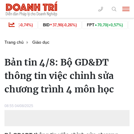
9
(-0,74%)
BID
37,90
(-0,26%)
FPT
70,70
(+0,57%)
GAS
69,
▼
▲
▼
Trang chủ
Giáo dục
Bản tin 4/8: Bộ GD&ĐT
thông tin việc chỉnh sửa
chương trình 4 môn học
08:55 04/08/2025