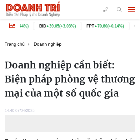
4%)
BID
39,05
(+3,03%)
FPT
70,80
(+0,14%)
GAS
74,60
(+6
▲
▲
▲
Trang chủ
Doanh nghiệp
Doanh nghiệp cần biết:
Biện pháp phòng vệ thương
mại của một số quốc gia
14:40 07/04/2025