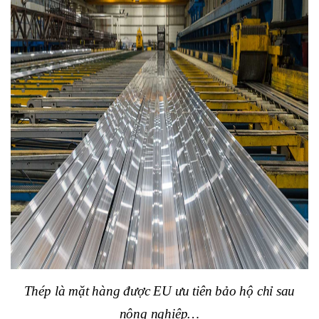
Thép l
à mặt hàng được EU ưu tiên bảo hộ chỉ sau
nông nghiệp…