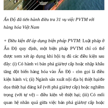
Ấn Độ đã tiến hành điều tra 31 vụ việc PVTM với
hàng hóa Việt Nam
+ Điều kiện để áp dụng biện pháp PVTM:
Luật pháp ở
Ấn Độ quy định, một biện pháp PVTM chỉ có thể
được xem xét áp dụng khi hội tụ đủ các điều kiện sau
đây: (i) Có hành vi bán phá giá/trợ cấp hoặc nhập khẩu
tăng đột biến hàng hóa vào Ấn Độ - còn gọi là điều
kiện hành vi; (ii) Ngành sản xuất nội địa bị thiệt hại/đe
dọa thiệt hại đáng kể (với phá giá/trợ cấp) hoặc nghiêm
trọng (với tự vệ) – điều kiện về thiệt hại; (iii) Có mối
quan hệ nhân quả giữa việc bán phá giá/trợ cấp hoặc