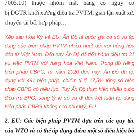
7005.10) thuộc nhóm mặt hàng có nguy cơ
bị
DGTR
khởi xướng
điều tra
PVTM, gian lận xuất xứ,
chuyển tải bất hợp pháp…
Xếp sau Hoa Kỳ và EU, Ấn Độ là quốc gia có số vụ áp
dụng các biện pháp PVTM nhiều nhất đối với hàng hóa
đến từ Việt Nam. Đến nay Ấn Độ đã tiến hành điều tra 31
vụ việc PVTM với hàng hóa Việt Nam. Trong đó riêng
biện pháp CBPG, từ năm 2020 đến nay, Ấn Độ đã áp
dụng với 491 biện pháp, chiếm tỉ lệ 17,5% tổng số biện
pháp CBPG có hiệu lực. Tuy Ấn Độ thực hiện nhiều cuộc
điều tra BPG, song tỷ lệ số vụ đi đến kết luận áp dụng
biện pháp CBPG không cao như Mỹ, EU…
2. EU:
Các biện pháp PVTM dựa trên các quy tắc
của WTO và có thể áp dụng thêm một số điều kiện bổ