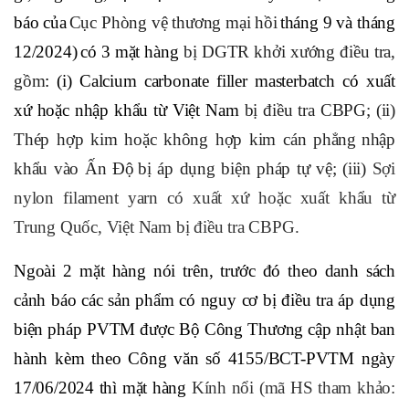
báo của
Cục Phòng vệ thương mại hồi
tháng 9 và tháng
12/2024)
có 3
mặt hàng
bị DGTR
khởi xướng
điều tra,
gồm
: (i) Calcium carbonate filler masterbatch có xuất
xứ hoặc nhập khẩu từ Việt Nam
bị điều tra CBPG; (ii)
Thép hợp kim hoặc không hợp kim cán phẳng
nhập
khẩu vào Ấn Độ
bị áp dụng biện pháp tự vệ; (iii)
Sợi
nylon filament yarn có xuất xứ hoặc xuất khẩu từ
Trung Quốc, Việt Nam bị điều tra CBPG.
Ngoài 2 mặt hàng nói trên, trước đó theo danh sách
cảnh báo các sản phẩm có nguy cơ bị điều tra áp dụng
biện pháp PVTM được Bộ Công Thương cập nhật ban
hành kèm theo Công văn số 4155/BCT-PVTM ngày
17/06/2024 thì mặt hàng
Kính nổi (mã HS tham khảo: