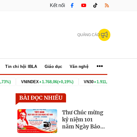
Kết nối
QUẢNG CÁO
Tin chi hội IBLA
Giáo dục
Văn nghệ
INDEX
1.768,06
(+0,19%)
VN30
1.911,09
(+0,44%)
BID
39,05
(+3
▲
▲
▲
BÀI ĐỌC NHIỀU
Thư Chúc mừng
kỷ niệm 101
năm Ngày Báo
chí Cách mạng