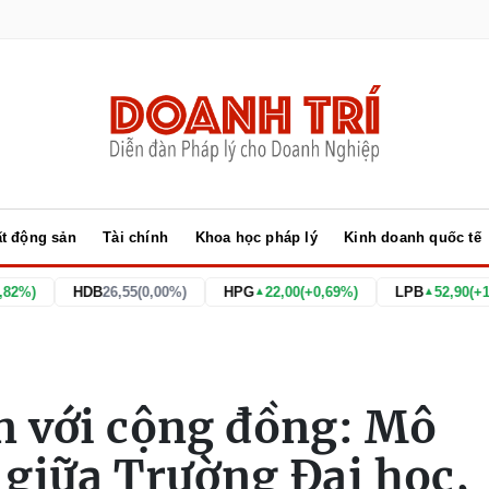
t động sản
Tài chính
Khoa học pháp lý
Kinh doanh quốc tế
B
26,55
(0,00%)
HPG
22,00
(+0,69%)
LPB
52,90
(+1,73%)
VN
▲
▲
n với cộng đồng: Mô
 giữa Trường Đại học,