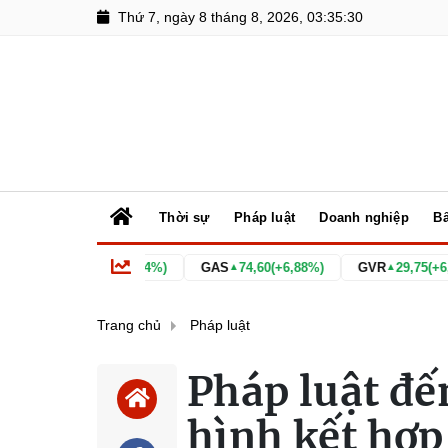
Thứ 7, ngày 8 tháng 8, 2026, 03:35:32
Thời sự
Pháp luật
Doanh nghiệp
Bấ
0,80
(+0,14%)
GAS
74,60
(+6,88%)
GVR
29,75
(+6,82%)
HD
▲
▲
Trang chủ
Pháp luật
Pháp luật đế
hình kết hợp