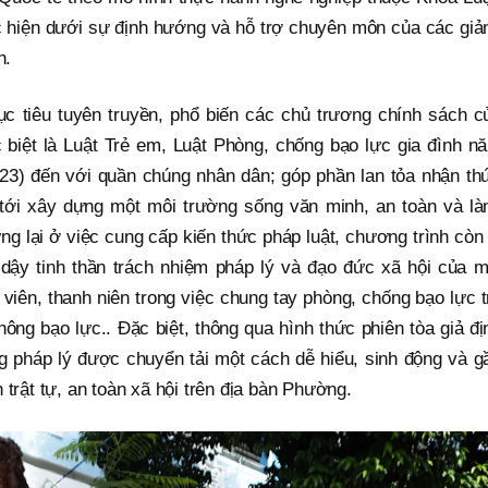
 hiện dưới sự định hướng và hỗ trợ chuyên môn của các giả
n.
c tiêu tuyên truyền, phổ biến các chủ trương chính sách c
biệt là Luật Trẻ em, Luật Phòng, chống bạo lực gia đình n
023) đến với quần chúng nhân dân; góp phần lan tỏa nhận th
 tới xây dựng một môi trường sống văn minh, an toàn và là
g lại ở việc cung cấp kiến thức pháp luật, chương trình còn 
 dậy tinh thần trách nhiệm pháp lý và đạo đức xã hội của m
 viên, thanh niên trong việc chung tay phòng, chống bạo lực t
ng bạo lực.. Đặc biệt, thông qua hình thức phiên tòa giả đị
ng pháp lý được chuyển tải một cách dễ hiểu, sinh động và g
 trật tự, an toàn xã hội trên địa bàn Phường.