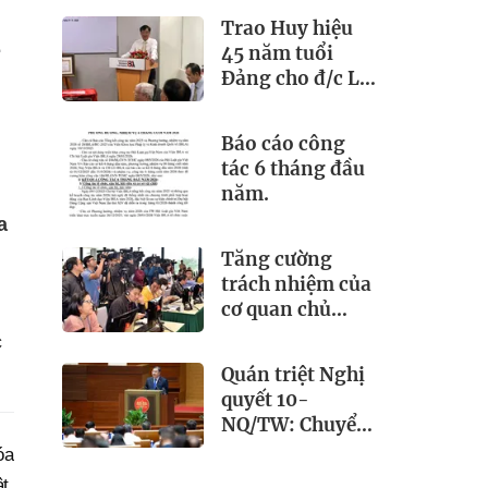
Việt Nam
n
Trao Huy hiệu
(21/6/1925 –
45 năm tuổi
21/6/2026)
Đảng cho đ/c Lê
Đông Triều - Bí
thư Chi bộ Viện
Báo cáo công
IBLA
tác 6 tháng đầu
năm.
a
Tăng cường
trách nhiệm của
cơ quan chủ
quản trong lãnh
c
đạo, chỉ đạo và
Quán triệt Nghị
quản lý báo chí
quyết 10-
NQ/TW: Chuyển
mạnh từ thu hút
óa
FDI sang phát
t,