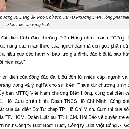
hường vụ Đảng ủy, Phó Chủ tịch UBND Phường Diên Hồng phát biể
khai mạc chương trình
, đại diện lãnh đạo phường Diên Hồng nhấn mạnh: “Công t
 giúp nâng cao nhận thức của người dân mà còn góp phần củ
ừa hiệu quả các hành vi bạo lực gia đình, đặc biệt là bạo hà
i hiện nay.”
hiện diện của đông đảo đại biểu đến từ nhiều cấp, ngành và 
trang trọng và ý nghĩa cho sự kiện. Tham dự chương trình 
y ban MTTQ Việt Nam phường Diên Hồng, cùng đại diện c
nữ, Hội Cựu chiến binh, Đoàn TNCS Hồ Chí Minh, Công đo
ặt của đại diện Sở Tư pháp TP. Hồ Chí Minh, Cụm thi đua số
 gia TP. HCM, Đoàn Luật sư TP. HCM, Hội Bảo vệ quyền trẻ 
h như Công ty Luật Best Trust, Công ty Luật Việt Đông Á. G