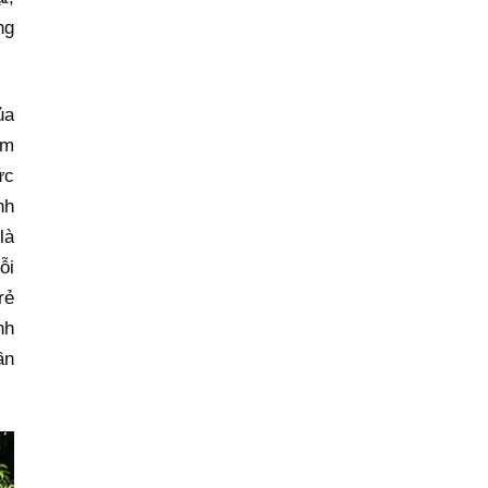
triển hệ sinh
ng
thái kinh tế có
vốn đầu tư nước
ngoài
ủa
ăm
ức
nh
là
ỗi
rẻ
nh
ần