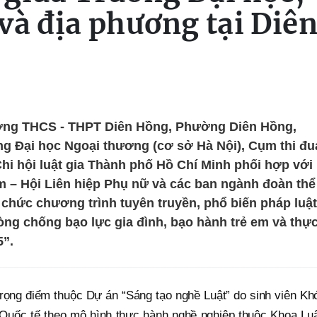
 và địa phương tại Diê
ường THCS - THPT Diên Hồng, Phường Diên Hồng,
g Đại học Ngoại thương (cơ sở Hà Nội), Cụm thi đu
Chi hội luật gia Thành phố Hồ Chí Minh phối hợp với
– Hội Liên hiệp Phụ nữ và các ban ngành đoàn thể
chức chương trình tuyên truyền, phổ biến pháp luật
òng chống bạo lực gia đình, bạo hành trẻ em và thự
5”.
trọng điểm thuộc Dự án “Sáng tạo nghề Luật” do sinh viên Kh
Quốc tế theo mô hình thực hành nghề nghiệp thuộc Khoa Luậ