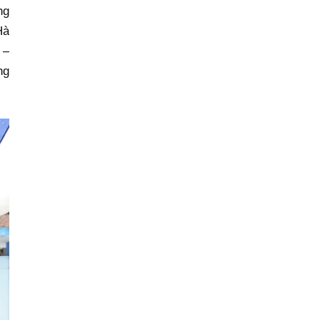
ng
Hà
 –
ng