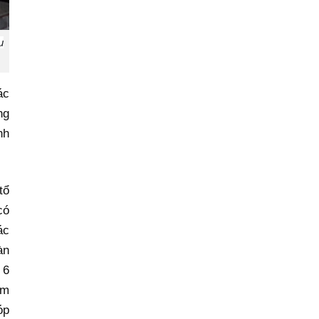
u
ác
ng
nh
tổ
có
ác
àn
 6
em
óp