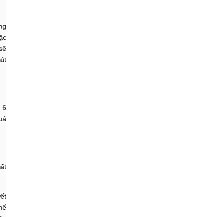
ng
ặc
 sẽ
út
 6
uá
ất
yết
thể