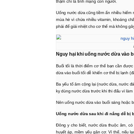
thậm chí là tính mạng con người.
Uống nước dừa cũng tiềm ẩn nhiều hiểm ng
mùa hè vì chứa nhiều vitamin, khoáng chấ
phải để giải nhiệt cho cơ thể mà không gây
Nguy hại khi uống nước dừa vào bu
Buổi tối là thời điểm cơ thể bạn cần đượ
dừa vào buổi tối dễ khiến cơ thể bị lạnh (đ
Ba yếu tố âm cộng lại (nước dừa, nước đá
kỵ dùng nước dừa trước khi thi đấu vì làm
Nên uống nước dừa vào buổi sáng hoặc buổ
Uống nước dừa sau khi đi nắng dễ bị 
Đông y cho biết, nước dừa thuộc âm, có t
huyết áp, mềm yếu gân cơ. Vì thế, nếu l