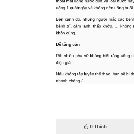
thoải mái uống nước dừa và loại nước này
uống 1 quả/ngày và không nên uống buổi t
Bên cạnh đó, những người mắc các bệnh 
bệnh trĩ, cảm lạnh, thấp khớp, … không
khôn cùng.
Dễ tăng cân
Rất nhiều phụ nữ không biết rằng uống n
điện giải.
Nếu không tập luyện thể thao, bạn sẽ bị th
nhanh chóng./.
0
Thích