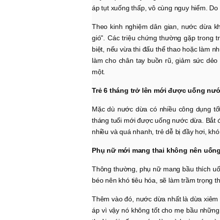
áp tụt xuống thấp, vô cùng nguy hiểm. D
Theo kinh nghiệm dân gian, nước dừa khô
gió". Các triệu chứng thường gặp trong 
biệt, nếu vừa thi đấu thể thao hoặc làm 
làm cho chân tay buồn rũ, giảm sức dẻo 
một.
Trẻ 6 tháng trở lên mới được uống nư
Mặc dù nước dừa có nhiều công dụng tốt 
tháng tuổi mới được uống nước dừa. Bắt đ
nhiều và quá nhanh, trẻ dễ bị đầy hơi, khó
Phụ nữ mới mang thai không nên uốn
Thông thường, phụ nữ mang bầu thích uốn
béo nên khó tiêu hóa, sẽ làm trầm trọng 
Thêm vào đó, nước dừa nhất là dừa xiêm t
áp vì vậy nó không tốt cho mẹ bầu những 