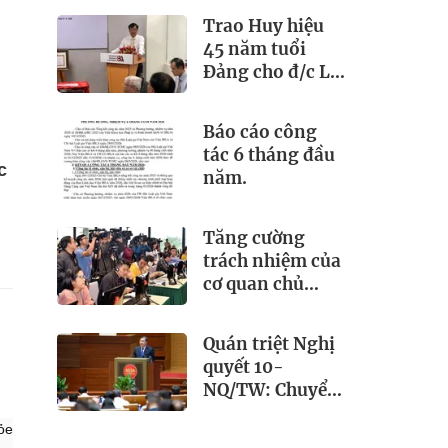
Việt Nam
Trao Huy hiệu
(21/6/1925 –
45 năm tuổi
21/6/2026)
Đảng cho đ/c Lê
Đông Triều - Bí
thư Chi bộ Viện
Báo cáo công
IBLA
tác 6 tháng đầu
c
năm.
Tăng cường
trách nhiệm của
cơ quan chủ
quản trong lãnh
đạo, chỉ đạo và
Quán triệt Nghị
quản lý báo chí
quyết 10-
p
NQ/TW: Chuyển
mạnh từ thu hút
ỏe
FDI sang phát