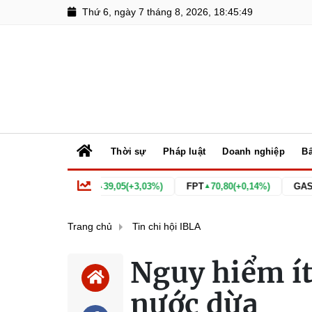
Thứ 6, ngày 7 tháng 8, 2026, 18:45:50
Thời sự
Pháp luật
Doanh nghiệp
Bấ
44%)
BID
39,05
(+3,03%)
FPT
70,80
(+0,14%)
GAS
74,60
(+
▲
▲
▲
Trang chủ
Tin chi hội IBLA
Nguy hiểm ít
nước dừa