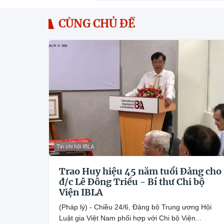
CÙNG CHỦ ĐỀ
Tin chi hội IBLA
Trao Huy hiệu 45 năm tuổi Đảng cho
đ/c Lê Đông Triều - Bí thư Chi bộ
Viện IBLA
(Pháp lý) - Chiều 24/6, Đảng bộ Trung ương Hội
Luật gia Việt Nam phối hợp với Chi bộ Viện...