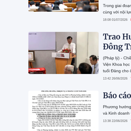
Trong giai đoạ
cùng với nội l
18:08 01/07/2026
Trao Hu
Đông Tr
(Pháp lý) - Ch
Viện Khoa học 
tuổi Đảng cho 
thư Chi bộ, Ph
13:42 26/06/2026
sinh Chủ tịch 
Báo cáo
Phương hướng, 
và Kinh doanh
13:38 22/06/2026