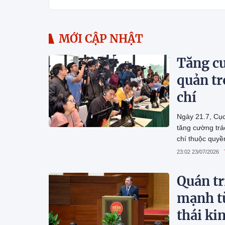
MỚI CẬP NHẬT
Tăng cư
quản tr
chí
Ngày 21.7, Cụ
tăng cường trá
chí thuộc quyề
23:02 23/07/2026
Quán t
mạnh từ
thái ki