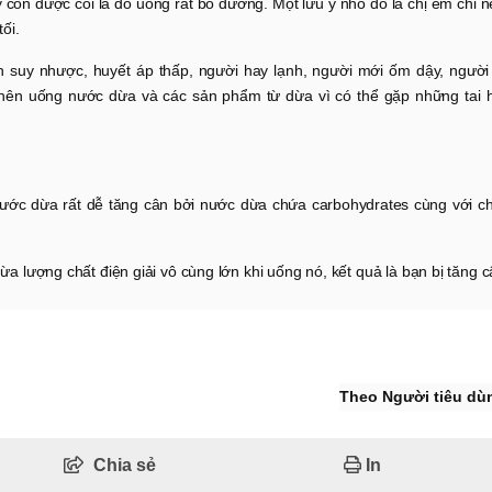
 còn được coi là đồ uống rất bổ dưỡng. Một lưu ý nhỏ đó là chị em chỉ 
ối.
suy nhược, huyết áp thấp, người hay lạnh, người mới ốm dậy, người 
 nên uống nước dừa và các sản phẩm từ dừa vì có thể gặp những tai h
ước dừa rất dễ tăng cân bởi nước dừa chứa carbohydrates cùng với ch
ừa lượng chất điện giải vô cùng lớn khi uống nó, kết quả là bạn bị tăng 
Theo Người tiêu dù
Chia sẻ
In