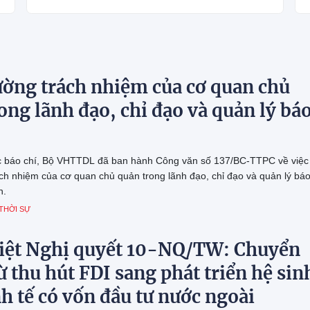
ờng trách nhiệm của cơ quan chủ
ong lãnh đạo, chỉ đạo và quản lý bá
c báo chí, Bộ VHTTDL đã ban hành Công văn số 137/BC-TTPC về việc
ch nhiệm của cơ quan chủ quản trong lãnh đạo, chỉ đạo và quản lý bá
n.
THỜI SỰ
riệt Nghị quyết 10-NQ/TW: Chuyển
 thu hút FDI sang phát triển hệ sin
nh tế có vốn đầu tư nước ngoài