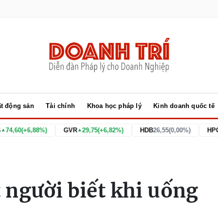
t động sản
Tài chính
Khoa học pháp lý
Kinh doanh quốc tế
6,88%)
GVR
29,75
(+6,82%)
HDB
26,55
(0,00%)
HPG
22,00
(+
▲
▲
 người biết khi uống