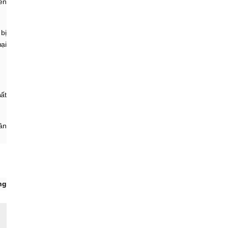
nên
bị
ại
ất
cân
ng