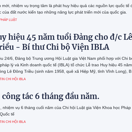
n mới, nhiệm vụ trọng tâm là phát huy hiệu quả các nguồn lực quốc tế 
ực của đất nước kiến tạo những năng lực phát triển mới của quốc gia.
PHÁP LUẬT
y hiệu 45 năm tuổi Đảng cho đ/c L
iều - Bí thư Chi bộ Viện IBLA
iều 24/6, Đảng bộ Trung ương Hội Luật gia Việt Nam phối hợp với Chi b
pháp lý và Kinh doanh quốc tế (IBLA) tổ chức Lễ trao Huy hiệu 45 năm
ông Lê Đông Triều (sinh năm 1958, quê xã Hiệp Mỹ, tỉnh Vĩnh Long), B
ó Viện trưởng IBLA. Huy hiệu được trao nhân dịp kỷ niệm 136 năm Ng
TIN CHI HỘI IBLA
Hồ Chí Minh (19/5/1890 – 19/5/2026).
 công tác 6 tháng đầu năm.
nhiệm vụ 6 tháng cuối năm của Chi hội Luật gia Viện Khoa học Pháp 
 Quốc tế
TIN CHI HỘI IBLA