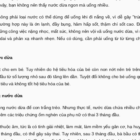
o vậy, bạn không nên thấy nước dừa ngon mà uống nhiều.
ng phải loại nước có thể dùng để uống khi đi nắng về, vì dễ gây "trú
trường hợp này là ớn lạnh, đầy bụng, hâm hấp sốt, thậm chí sốt cao. Đ
những công việc nặng nhọc, mất sức, không nên vội vã uống nước dừa, vì
dai và phản xạ nhanh nhẹn. Nếu có dùng, cần phải uống từ từ từng ch
ớc dừa
cho em bé. Tuy nhiên do hệ tiêu hóa của bé còn non nớt nên trẻ trên
ầu từ số lượng nhỏ sau đó tăng lên dần. Tuyệt đối không cho bé uống q
 tiêu và không tốt hệ tiêu hóa của bé.
g nước dừa
g nước dừa để con trắng trẻo. Nhưng thực tế, nước dừa chứa nhiều ch
thêm các triệu chứng ốm nghén của phụ nữ có thai 3 tháng đầu.
huộc âm, tức là có tính giải nhiệt, làm mát, làm mềm yếu gân cơ, hạ hu
tháng đầu, có thể gây sảy thai. Tuy nhiên, sau 3 tháng đầu, bà bầu có 