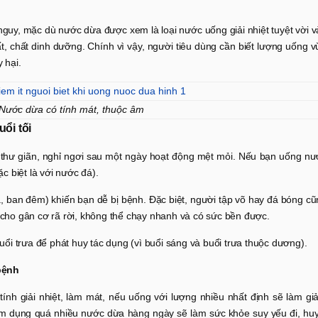
uy, mặc dù nước dừa được xem là loại nước uống giải nhiệt tuyệt vời v
t, chất dinh dưỡng. Chính vì vậy, người tiêu dùng cần biết lượng uống 
 hại.
Nước dừa có tính mát, thuộc âm
ổi tối
c thư giãn, nghỉ ngơi sau một ngày hoạt động mệt mỏi. Nếu bạn uống nư
ặc biệt là với nước đá).
, ban đêm) khiến bạn dễ bị bệnh. Đặc biệt, người tập võ hay đá bóng c
 cho gân cơ rã rời, không thể chạy nhanh và có sức bền được.
i trưa để phát huy tác dụng (vì buổi sáng và buổi trưa thuộc dương).
bệnh
ính giải nhiệt, làm mát, nếu uống với lượng nhiều nhất định sẽ làm gi
ạm dụng quá nhiều nước dừa hàng ngày sẽ làm sức khỏe suy yếu đi, huy