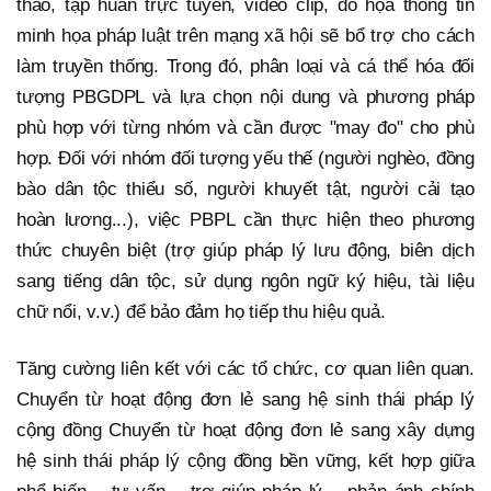
thảo, tập huấn trực tuyến, video clip, đồ họa thông tin
minh họa pháp luật trên mạng xã hội sẽ bổ trợ cho cách
làm truyền thống. Trong đó, phân loại và cá thể hóa đối
tượng PBGDPL và lựa chọn nội dung và phương pháp
phù hợp với từng nhóm và cần được "may đo" cho phù
hợp. Đối với nhóm đối tượng yếu thế (người nghèo, đồng
bào dân tộc thiểu số, người khuyết tật, người cải tạo
hoàn lương...), việc PBPL cần thực hiện theo phương
thức chuyên biệt (trợ giúp pháp lý lưu động, biên dịch
sang tiếng dân tộc, sử dụng ngôn ngữ ký hiệu, tài liệu
chữ nổi, v.v.) để bảo đảm họ tiếp thu hiệu quả.
Tăng cường liên kết với các tổ chức, cơ quan liên quan.
Chuyển từ hoạt động đơn lẻ sang hệ sinh thái pháp lý
cộng đồng Chuyển từ hoạt động đơn lẻ sang xây dựng
hệ sinh thái pháp lý cộng đồng bền vững, kết hợp giữa