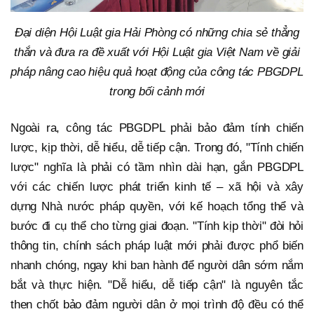
Đại diện Hội Luật gia Hải Phòng có những chia sẻ thẳng
thắn và đưa ra đề xuất với Hội Luật gia Việt Nam về giải
pháp nâng cao hiệu quả hoạt động của công tác PBGDPL
trong bối cảnh mới
Ngoài ra, công tác PBGDPL phải bảo đảm tính chiến
lược, kịp thời, dễ hiểu, dễ tiếp cận. Trong đó, "Tính chiến
lược" nghĩa là phải có tầm nhìn dài hạn, gắn PBGDPL
với các chiến lược phát triển kinh tế – xã hội và xây
dựng Nhà nước pháp quyền, với kế hoạch tổng thể và
bước đi cụ thể cho từng giai đoạn. "Tính kịp thời" đòi hỏi
thông tin, chính sách pháp luật mới phải được phổ biến
nhanh chóng, ngay khi ban hành để người dân sớm nắm
bắt và thực hiện. "Dễ hiểu, dễ tiếp cận" là nguyên tắc
then chốt bảo đảm người dân ở mọi trình độ đều có thể