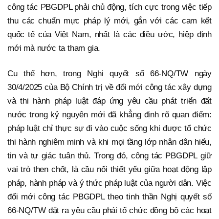
công tác PBGDPL phải chủ động, tích cực trong việc tiếp
thu các chuẩn mực pháp lý mới, gắn với các cam kết
quốc tế của Việt Nam, nhất là các điều ước, hiệp định
mới mà nước ta tham gia.
Cụ thể hơn, trong Nghị quyết số 66-NQ/TW ngày
30/4/2025 của Bộ Chính trị về đổi mới công tác xây dựng
và thi hành pháp luật đáp ứng yêu cầu phát triển đất
nước trong kỷ nguyên mới đã khẳng định rõ quan điểm:
pháp luật chỉ thực sự đi vào cuộc sống khi được tổ chức
thi hành nghiêm minh và khi mọi tầng lớp nhân dân hiểu,
tin và tự giác tuân thủ. Trong đó, công tác PBGDPL giữ
vai trò then chốt, là cầu nối thiết yếu giữa hoạt động lập
pháp, hành pháp và ý thức pháp luật của người dân. Việc
đổi mới công tác PBGDPL theo tinh thần Nghị quyết số
66-NQ/TW đặt ra yêu cầu phải tổ chức đồng bộ các hoạt