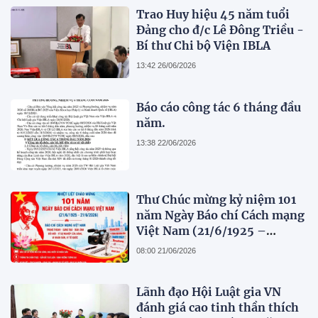
Trao Huy hiệu 45 năm tuổi
Đảng cho đ/c Lê Đông Triều -
Bí thư Chi bộ Viện IBLA
13:42 26/06/2026
Báo cáo công tác 6 tháng đầu
năm.
13:38 22/06/2026
Thư Chúc mừng kỷ niệm 101
năm Ngày Báo chí Cách mạng
Việt Nam (21/6/1925 –
21/6/2026)
08:00 21/06/2026
Lãnh đạo Hội Luật gia VN
đánh giá cao tinh thần thích