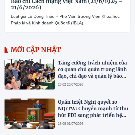
Báo chí Cách mạng Việt Nam (21/6/1925 –
21/6/2026)
Luật gia Lê Đông Triều – Phó Viện trưởng Viện Khoa học
Pháp lý và Kinh doanh Quốc tế (IBLA)...
MỚI CẬP NHẬT
Tăng cường trách nhiệm của
cơ quan chủ quản trong lãnh
đạo, chỉ đạo và quản lý báo
chí
23:02 23/07/2026
Quán triệt Nghị quyết 10-
NQ/TW: Chuyển mạnh từ thu
hút FDI sang phát triển hệ
sinh thái kinh tế có vốn đầu
18:08 01/07/2026
tư nước ngoài