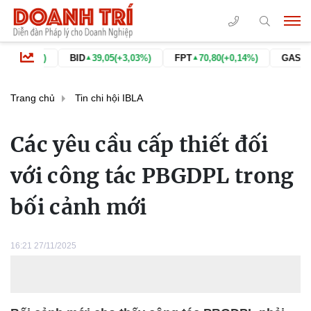
BID
39,05
(+3,03%)
FPT
70,80
(+0,14%)
GAS
74,60
(+6,88
▲
▲
▲
Trang chủ
Tin chi hội IBLA
Các yêu cầu cấp thiết đối
với công tác PBGDPL trong
bối cảnh mới
16:21 27/11/2025