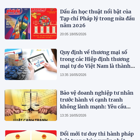
Dấu ấn học thuật nổi bật của
Tạp chí Pháp lý trong nửa đầu
năm 2026
20:05 18/05/2026
Quy định về thương mại số
trong các Hiệp định thương
mại tự do Việt Nam là thành
viên
13:35 16/05/2026
Bảo vệ doanh nghiệp tư nhân
trước hành vi cạnh tranh
không lành mạnh: Yêu cầu
hoàn thiện pháp luật cạnh
13:35 16/05/2026
tranh Việt Nam trong bối
cảnh thị trường hiện đại
Đổi mới tư duy thi hành pháp