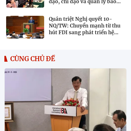
đạo, chỉ đạo và quản lý báo
chí
Quán triệt Nghị quyết 10-
NQ/TW: Chuyển mạnh từ thu
hút FDI sang phát triển hệ
sinh thái kinh tế có vốn đầu tư
nước ngoài
CÙNG CHỦ ĐỀ