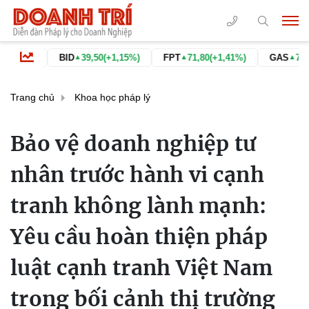
BID
39,50
(+1,15%)
FPT
71,80
(+1,41%)
GAS
79,80
(+6,97%
▲
▲
▲
Trang chủ
Khoa học pháp lý
Bảo vệ doanh nghiệp tư
nhân trước hành vi cạnh
tranh không lành mạnh:
Yêu cầu hoàn thiện pháp
luật cạnh tranh Việt Nam
trong bối cảnh thị trường